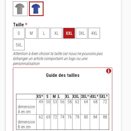
Taille
*
S
M
L
XL
XXL
3XL
4XL
5XL
Attention à bien choisir la taille car nous ne pouvons pas
échanger un article comportant un logo ou une
personnalisation
Guide des tailles
XS*
S
M
L
XL
XXL
3XL*
4XL*
5XL*
49
50
53
56
58
62
64
68
72
dimension
A en cm
62
69
72
74
76
78
80
84
88
dimension
B en cm