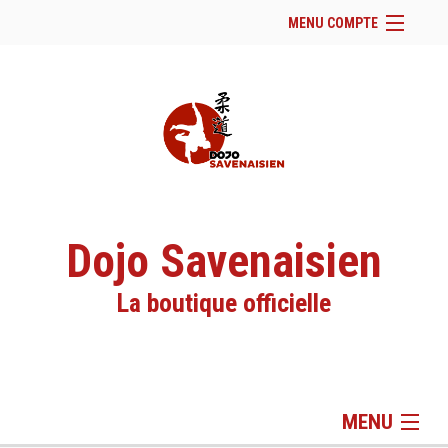
MENU COMPTE
Accueil
Site Web du club
Facebook
Se connecter
Panier (
vide
)
Dojo Savenaisien
La boutique officielle
MENU