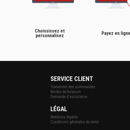
Choississez et
Payez en lign
personnalisez
SERVICE CLIENT
Traitement des commandes
Modes de livraison
Demande d'assistance
LÉGAL
Mentions légales
Conditions générales de vente