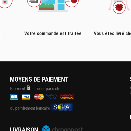
e
Votre commande est traitée
Vous êtes livré c
MOYENS DE PAIEMENT
Paiement
sécurisé par carte
ou par virement bancaire
LIVRAISON