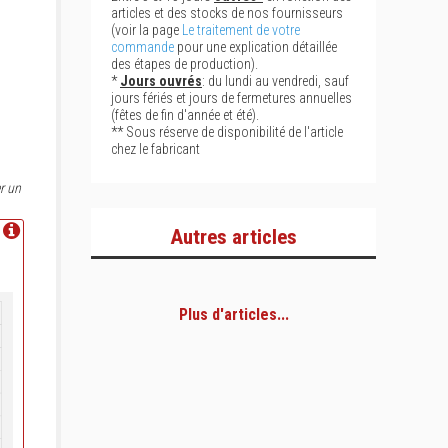
articles et des stocks de nos fournisseurs
(voir la page
Le traitement de votre
commande
pour une explication détaillée
des étapes de production).
*
Jours ouvrés
: du lundi au vendredi, sauf
jours fériés et jours de fermetures annuelles
(fêtes de fin d'année et été).
** Sous réserve de disponibilité de l'article
chez le fabricant
r un
Autres articles
Plus d'articles...