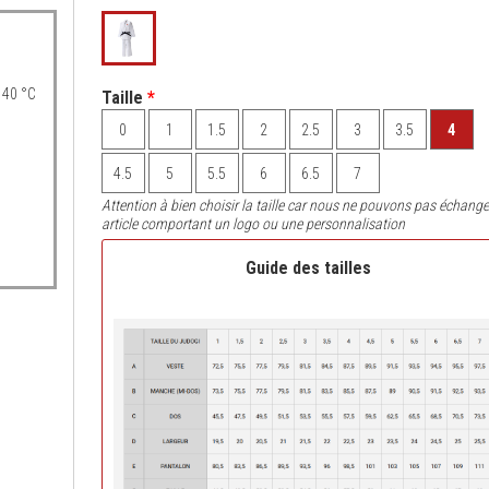
 40 °C
Taille
*
0
1
1.5
2
2.5
3
3.5
4
4.5
5
5.5
6
6.5
7
Attention à bien choisir la taille car nous ne pouvons pas échange
article comportant un logo ou une personnalisation
Guide des tailles