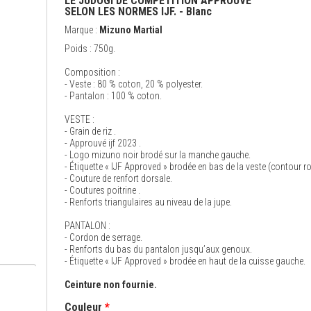
LE JUDOGI DE COMPÉTITION APPROUVÉ
SELON LES NORMES IJF. - Blanc
Marque :
Mizuno Martial
Poids : 750g.
Composition :
- Veste : 80 % coton, 20 % polyester.
- Pantalon : 100 % coton.
VESTE :
- Grain de riz .
- Approuvé ijf 2023 .
- Logo mizuno noir brodé sur la manche gauche.
- Étiquette « IJF Approved » brodée en bas de la veste (contour r
- Couture de renfort dorsale.
- Coutures poitrine .
- Renforts triangulaires au niveau de la jupe.
PANTALON :
- Cordon de serrage.
- Renforts du bas du pantalon jusqu’aux genoux.
- Étiquette « IJF Approved » brodée en haut de la cuisse gauche.
Ceinture non fournie.
Couleur
*